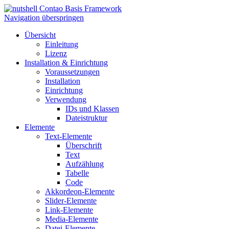
Contao Basis Framework
Navigation überspringen
Übersicht
Einleitung
Lizenz
Installation & Einrichtung
Voraussetzungen
Installation
Einrichtung
Verwendung
IDs und Klassen
Dateistruktur
Elemente
Text-Elemente
Überschrift
Text
Aufzählung
Tabelle
Code
Akkordeon-Elemente
Slider-Elemente
Link-Elemente
Media-Elemente
Datei-Elemente